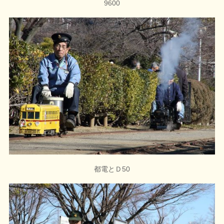
9600
都電とＤ50