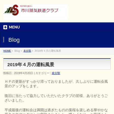
MENU
Blog
HOME
»
Blog »
未分類
»
2019年４月の運転風景
2019年４月の運転風景
投稿日 : 2019年4月20日 | カテゴリー :
未分類
ＨＰの更新がすっかり滞っておりましたが、久しぶりに運転会風
景のアップをします。
復旧に当たって協力していただいたクラブの皆様、ありがとうご
ざいました。
平成最後の運転会は満開は過ぎたものの葉桜を楽しめる華やかな