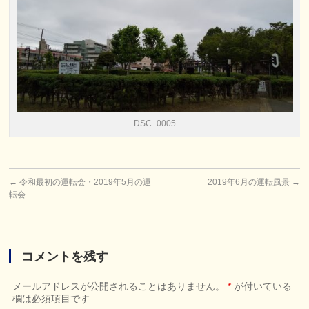
DSC_0005
←
令和最初の運転会・2019年5月の運
2019年6月の運転風景
→
転会
コメントを残す
メールアドレスが公開されることはありません。
*
が付いている
欄は必須項目です