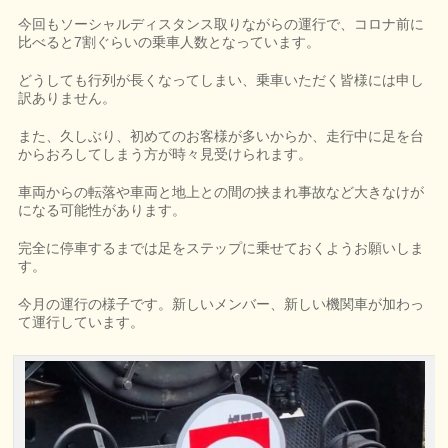
今回もソーシャルディスタンス取りながらの運行で、コロナ前に
比べると7割ぐらいの乗車人数となっています。
どうしても行列が長くなってしまい、乗車いただく皆様には申し
訳ありません。
また、久しぶり、初めてのお客様が多いからか、走行中に足を台
からおろしてしまう方が時々見受けられます。
車両からの転落や車両と地上との間の挟まれ事故など大きなけが
になる可能性があります。
完全に停車するまでは足をステップに乗せておくようお願いしま
す。
今月の運行の様子です。新しいメンバー、新しい機関車が加わっ
て運行しています。