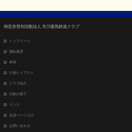
特定非営利活動法人 市川蒸気鉄道クラブ
トップページ
運転風景
車両
行徳レイアウト
クラブ紹介
活動の様子
リンク
会員ページ入口
お問い合わせ