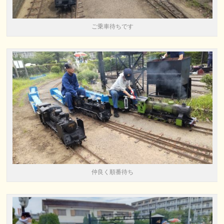
ご乗車待ちです
仲良く順番待ち